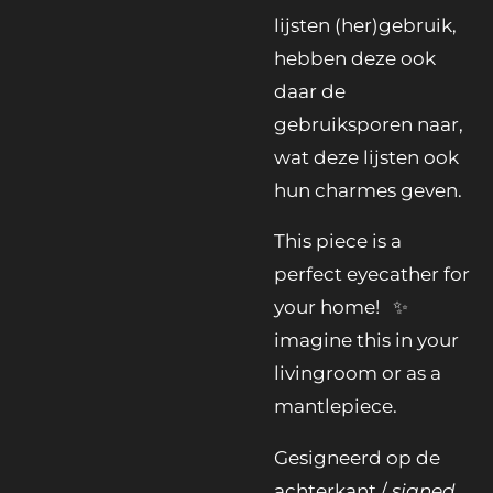
lijsten (her)gebruik,
hebben deze ook
daar de
gebruiksporen naar,
wat deze lijsten ook
hun charmes geven.
This piece is a
perfect eyecather for
your home! ✨️
imagine this in your
livingroom or as a
mantlepiece.
Gesigneerd op de
achterkant /
signed