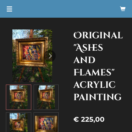
Ga
direct
naar
Original
de
hoofdinhoud
"Ashes
and
Flames"
acrylic
painting
€ 225,00