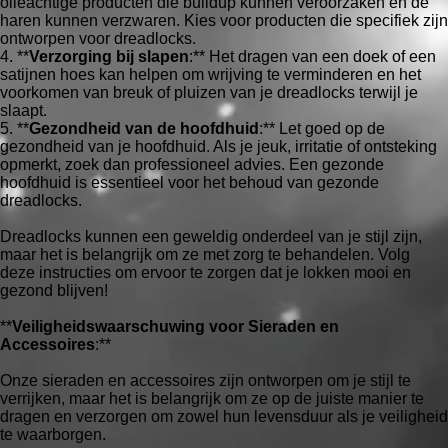
olieachtige producten die buildup kunnen veroorzaken en de
haren kunnen verzwaren. Kies voor producten die specifiek zijn
ontworpen voor dreadlocks.
4. **
Verzorging bij slapen
:** Het dragen van een doek of een
satijnen hoes kan helpen om wrijving te verminderen en het
voorkomen van breuk of pluizen van je dreadlocks terwijl je
slaapt.
5. **
Gezondheid van de hoofdhuid
:** Let goed op de
gezondheid van je hoofdhuid. Als je jeuk, irritatie of ontsteking
opmerkt, zoek dan professioneel advies. Een gezonde
hoofdhuid is essentieel voor het behoud van gezonde
dreadlocks.
Dreadlocks kunnen een geweldig onderdeel van je stijl zijn,
maar het is belangrijk om ze met zorg te behandelen. Volg
deze instructies om ervoor te zorgen dat je lokken mooi en
gezond blijven!
**
Veiligheidswaarschuwing voor Sieraden en
Accessoires
:**
Onze sieraden en accessoires zijn ontworpen om je stijl te
verrijken, maar het is belangrijk om ze op de juiste manier te
dragen en verzorgen om zowel hun levensduur als je veiligheid
te waarborgen.