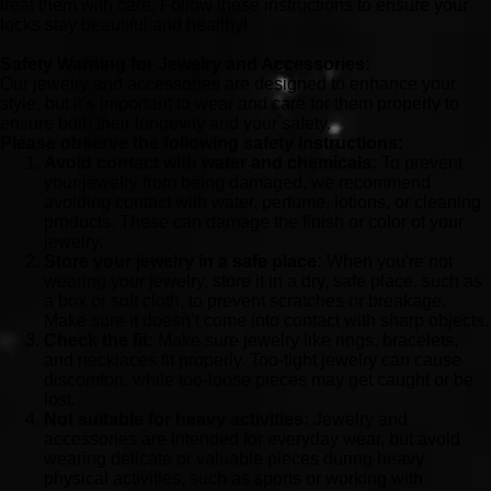
treat them with care. Follow these instructions to ensure your
locks stay beautiful and healthy!
Safety Warning for Jewelry and Accessories:
Our jewelry and accessories are designed to enhance your
style, but it’s important to wear and care for them properly to
ensure both their longevity and your safety.
Please observe the following safety instructions:
Avoid contact with water and chemicals:
To prevent
your jewelry from being damaged, we recommend
avoiding contact with water, perfume, lotions, or cleaning
products. These can damage the finish or color of your
jewelry.
Store your jewelry in a safe place:
When you're not
wearing your jewelry, store it in a dry, safe place, such as
a box or soft cloth, to prevent scratches or breakage.
Make sure it doesn’t come into contact with sharp objects.
Check the fit:
Make sure jewelry like rings, bracelets,
and necklaces fit properly. Too-tight jewelry can cause
discomfort, while too-loose pieces may get caught or be
lost.
Not suitable for heavy activities:
Jewelry and
accessories are intended for everyday wear, but avoid
wearing delicate or valuable pieces during heavy
physical activities, such as sports or working with