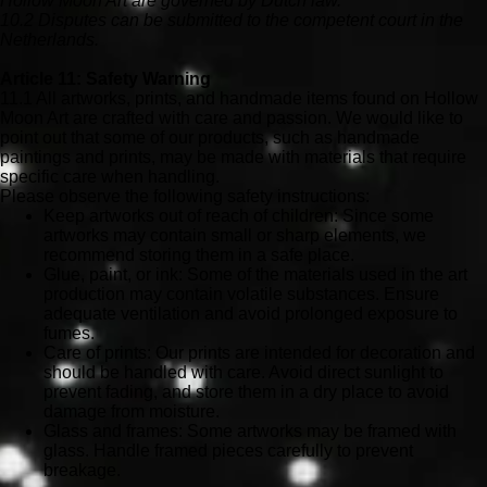
Hollow Moon Art are governed by Dutch law.
10.2 Disputes can be submitted to the competent court in the
Netherlands.
Article 11: Safety Warning
11.1 All artworks, prints, and handmade items found on Hollow
Moon Art are crafted with care and passion. We would like to
point out that some of our products, such as handmade
paintings and prints, may be made with materials that require
specific care when handling.
Please observe the following safety instructions:
Keep artworks out of reach of children: Since some
artworks may contain small or sharp elements, we
recommend storing them in a safe place.
Glue, paint, or ink: Some of the materials used in the art
production may contain volatile substances. Ensure
adequate ventilation and avoid prolonged exposure to
fumes.
Care of prints: Our prints are intended for decoration and
should be handled with care. Avoid direct sunlight to
prevent fading, and store them in a dry place to avoid
damage from moisture.
Glass and frames: Some artworks may be framed with
glass. Handle framed pieces carefully to prevent
breakage.