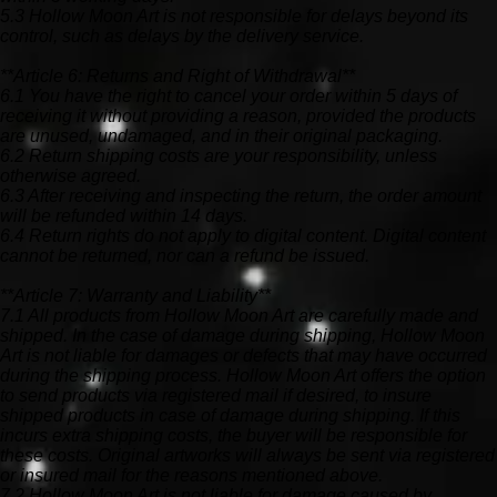
5.3 Hollow Moon Art is not responsible for delays beyond its
control, such as delays by the delivery service.
**Article 6: Returns and Right of Withdrawal**
6.1 You have the right to cancel your order within 5 days of
receiving it without providing a reason, provided the products
are unused, undamaged, and in their original packaging.
6.2 Return shipping costs are your responsibility, unless
otherwise agreed.
6.3 After receiving and inspecting the return, the order amount
will be refunded within 14 days.
6.4 Return rights do not apply to digital content. Digital content
cannot be returned, nor can a refund be issued.
**Article 7: Warranty and Liability**
7.1 All products from Hollow Moon Art are carefully made and
shipped. In the case of damage during shipping, Hollow Moon
Art is not liable for damages or defects that may have occurred
during the shipping process. Hollow Moon Art offers the option
to send products via registered mail if desired, to insure
shipped products in case of damage during shipping. If this
incurs extra shipping costs, the buyer will be responsible for
these costs. Original artworks will always be sent via registered
or insured mail for the reasons mentioned above.
7.2 Hollow Moon Art is not liable for damage caused by