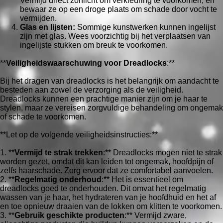
Vermijd direct zonlicht om verkleuring te voorkomen, en
bewaar ze op een droge plaats om schade door vocht te
vermijden.
Glas en lijsten:
Sommige kunstwerken kunnen ingelijst
zijn met glas. Wees voorzichtig bij het verplaatsen van
ingelijste stukken om breuk te voorkomen.
**
Veiligheidswaarschuwing voor Dreadlocks
:**
Bij het dragen van dreadlocks is het belangrijk om aandacht te
besteden aan zowel de verzorging als de veiligheid.
Dreadlocks kunnen een prachtige manier zijn om je haar te
stylen, maar ze vereisen zorgvuldige behandeling om ongemak
of schade te voorkomen.
**Let op de volgende veiligheidsinstructies:**
1. **
Vermijd te strak trekken
:** Dreadlocks mogen niet te strak
worden gezet, omdat dit kan leiden tot ongemak, hoofdpijn of
zelfs haarschade. Zorg ervoor dat ze comfortabel aanvoelen.
2. **
Regelmatig onderhoud
:** Het is essentieel om
dreadlocks goed te onderhouden. Dit omvat het regelmatig
wassen van je haar, het hydrateren van je hoofdhuid en het af
en toe opnieuw draaien van de lokken om klitten te voorkomen.
3. **
Gebruik geschikte producten
:** Vermijd zware,