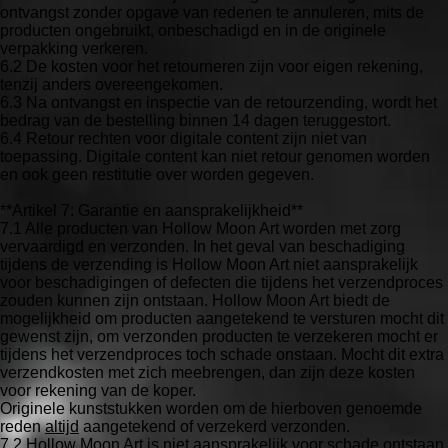
ontvangst zonder opgave van redenen te annuleren, mits de
producten ongebruikt, onbeschadigd en in de originele
verpakking verkeren.
6.2 De kosten voor het retourneren zijn voor eigen rekening,
tenzij anders overeengekomen.
6.3 Na ontvangst en inspectie van de retourzending, wordt het
bedrag van de bestelling binnen 14 dagen teruggestort.
6.4 Retour rechten voor digitale content zijn niet van
toepassing. Digitale content kan niet retour genomen worden
en ook geen restitutie over worden gegeven.
**Artikel 7: Garantie en aansprakelijkheid**
7.1 Alle producten van Hollow Moon Art worden met zorg
vervaardigd en verzonden. In het geval van beschadiging
tijdens de verzending is Hollow Moon Art niet aansprakelijk
voor beschadigingen of defecten die tijdens het verzendproces
zouden kunnen zijn ontstaan. Hollow Moon Art biedt de
mogelijkheid om producten aangetekend te versturen mocht dit
gewenst zijn, om verzonden producten te verzekeren mocht er
tijdens het verzendproces toch schade onstaan. Mocht dit extra
verzendkosten met zich meebrengen, dan zijn deze kosten
voor rekening van de koper.
Originele kunststukken worden om de hierboven genoemde
reden
altijd
aangetekend of verzekerd verzonden.
7.2 Hollow Moon Art is niet aansprakelijk voor schade ontstaan