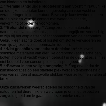
van kinderen en huisdieren.
2. **
Vermijd langdurige blootstelling aan vocht
:** Natuurlijke
en dierlijke materialen kunnen gevoelig zijn voor vocht en
veranderingen in temperatuur. Bewaar je kunstwerken op een
droge plek en vermijd contact met water om schade,
vervorming of bederf te voorkomen.
3. **
Behandel met zorg
:** Aangezien deze materialen
natuurlijk en vaak delicaat zijn, is het belangrijk om voorzichtig
te zijn bij het verplaatsen of schoonmaken van de decoraties.
Gebruik een zachte doek of borstel om stof te verwijderen en
vermijd agressieve schoonmaakmiddelen.
4. **
Niet geschikt voor eetbare doeleinden
:** Hoewel
sommige materialen van dierlijke oorsprong (zoals schelpen,
botten, hoorn of vacht) worden gebruikt in de decoraties, zijn ze
niet bedoeld voor consumptie of als speelgoed.
5. **
Bewaar in een veilige omgeving
:** Zorg ervoor dat de
kunstdecoraties op een stabiele plek worden tentoongesteld,
weg van randen of risicovolle plekken waar ze kunnen vallen of
breken.
Onze kunstwerken weerspiegelen de schoonheid van de
natuur en het dierenrijk, en we vragen je om met respect en
zorgvuldigheid om te gaan met deze unieke creaties.