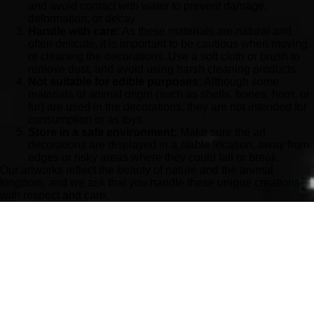
and avoid contact with water to prevent damage,
deformation, or decay.
Handle with care:
As these materials are natural and
often delicate, it is important to be cautious when moving
or cleaning the decorations. Use a soft cloth or brush to
remove dust, and avoid using harsh cleaning products.
Not suitable for edible purposes:
Although some
materials of animal origin (such as shells, bones, horn, or
fur) are used in the decorations, they are not intended for
consumption or as toys.
Store in a safe environment:
Make sure the art
decorations are displayed in a stable location, away from
edges or risky areas where they could fall or break.
Our artworks reflect the beauty of nature and the animal
kingdom, and we ask that you handle these unique creations
with respect and care.
At Hollow Moon Art, we strive to provide you with safe and
unique art experiences. Follow the instructions above to enjoy
your purchase to the fullest.