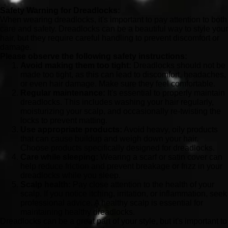
Safety Warning for Dreadlocks:
When wearing dreadlocks, it's important to pay attention to both
care and safety. Dreadlocks can be a beautiful way to style your
hair, but they require careful handling to prevent discomfort or
damage.
Please observe the following safety instructions:
Avoid making them too tight:
Dreadlocks should not be
made too tight, as this can lead to discomfort, headaches,
or even hair damage. Make sure they feel comfortable.
Regular maintenance:
It's essential to properly maintain
dreadlocks. This includes washing your hair regularly,
moisturizing your scalp, and occasionally re-twisting the
locks to prevent matting.
Use appropriate products:
Avoid heavy, oily products
that can cause buildup and weigh down your hair.
Choose products specifically designed for dreadlocks.
Care while sleeping:
Wearing a scarf or satin cover can
help reduce friction and prevent breakage or frizz in your
dreadlocks while you sleep.
Scalp health:
Pay close attention to the health of your
scalp. If you notice itching, irritation, or inflammation, seek
professional advice. A healthy scalp is essential for
maintaining healthy dreadlocks.
Dreadlocks can be a great part of your style, but it's important to