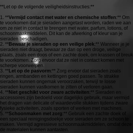
**Let op de volgende veiligheidsinstructies:**
1. **
Vermijd contact met water en chemische stoffen
:** Om
te voorkomen dat je sieraden aangetast worden, raden we aan
om ze niet in contact te brengen met water, parfum, lotions, of
schoonmaakmiddelen. Dit kan de afwerking of kleur van je
sieraden beschadigen.
2. **
Bewaar je sieraden op een veilige plek
:** Wanneer je je
sieraden niet draagt, bewaar ze dan op een droge, veilige
plaats, zoals een doos of een zachte doek, om krassen of breuk
te voorkomen. Zorg ervoor dat ze niet in contact komen met
scherpe voorwerpen.
3. **
Let op de pasvorm
:** Zorg ervoor dat sieraden zoals
ringen, armbanden en kettingen goed passen. Te strakke
sieraden kunnen ongemak veroorzaken, terwijl te losse
sieraden kunnen vastkomen te zitten of verloren gaan.
4. **
Niet geschikt voor zware activiteiten
:** Sieraden en
accessoires zijn bedoeld voor dagelijks gebruik, maar vermijd
het dragen van delicate of waardevolle stukken tijdens zware
fysieke activiteiten, zoals sporten of werken met machines.
5. **
Schoonmaken met zorg
:** Gebruik een zachte doek of
een speciaal reinigingsdoekje voor sieraden om ze schoon te
maken. Vermijd agressieve schoonmaakmiddelen, omdat deze
de materialen kunnen aantasten.