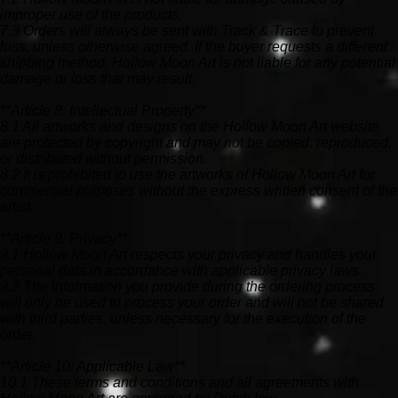
improper use of the products.
7.3 Orders will always be sent with Track & Trace to prevent
loss, unless otherwise agreed. If the buyer requests a different
shipping method, Hollow Moon Art is not liable for any potential
damage or loss that may result.
**Article 8: Intellectual Property**
8.1 All artworks and designs on the Hollow Moon Art website
are protected by copyright and may not be copied, reproduced,
or distributed without permission.
8.2 It is prohibited to use the artworks of Hollow Moon Art for
commercial purposes without the express written consent of the
artist.
**Article 9: Privacy**
9.1 Hollow Moon Art respects your privacy and handles your
personal data in accordance with applicable privacy laws.
9.2 The information you provide during the ordering process
will only be used to process your order and will not be shared
with third parties, unless necessary for the execution of the
order.
**Article 10: Applicable Law**
10.1 These terms and conditions and all agreements with