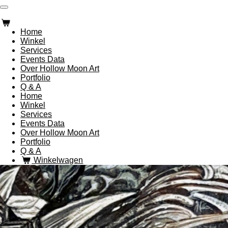
Ga
direct
naar
Home
de
Winkel
hoofdinhoud
Services
Events Data
Over Hollow Moon Art
Portfolio
Q & A
Home
Winkel
Services
Events Data
Over Hollow Moon Art
Portfolio
Q & A
Winkelwagen