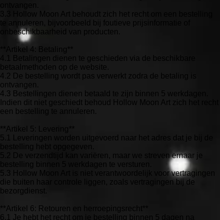
ontvangen.
3.3 Hollow Moon Art behoudt zich het recht om een bestelling
te annuleren, bijvoorbeeld bij foutieve prijsinformatie of
onbeschikbaarheid van producten.
**Artikel 4: Betaling**
4.1 Betalingen dienen te geschieden via de beschikbare
betaalmethoden op de website.
4.2 De bestelling wordt pas verwerkt zodra de betaling is
ontvangen.
4.3 Bestellingen dienen betaald te zijn binnen 5 werkdagen.
Indien dit niet geschiedt behoud Hollow Moon Art zich het recht
een bestelling te annuleren.
**Artikel 5: Levering**
5.1 Leveringen worden uitgevoerd naar het adres dat je bij de
bestelling hebt opgegeven.
5.2 De verzendtijd kan variëren, maar we streven ernaar je
bestelling binnen 5 werkdagen te versturen.
5.3 Hollow Moon Art is niet verantwoordelijk voor vertragingen
die buiten haar controle liggen, zoals vertragingen bij de
bezorgdienst.
**Artikel 6: Retouren en herroepingsrecht**
6.1 Je hebt het recht om je bestelling binnen 5 dagen na