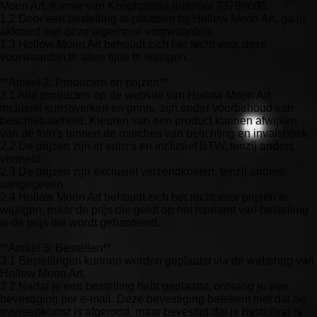
Moon Art, Kamer van Koophandel nummer 73789003.
1.2 Door een bestelling te plaatsen bij Hollow Moon Art, ga je
akkoord met deze algemene voorwaarden.
1.3 Hollow Moon Art behoudt zich het recht voor deze
voorwaarden te allen tijde te wijzigen.
**Artikel 2: Producten en prijzen**
2.1 Alle producten op de website van Hollow Moon Art,
inclusief kunstwerken en prints, zijn onder voorbehoud van
beschikbaarheid. Kleuren van een product kunnen afwijken
van de foto's binnen de marches van belichting en invalshoek.
2.2 De prijzen zijn in euro’s en inclusief BTW, tenzij anders
vermeld.
2.3 De prijzen zijn exclusief verzendkosten, tenzij anders
aangegeven.
2.4 Hollow Moon Art behoudt zich het recht voor prijzen te
wijzigen, maar de prijs die geldt op het moment van bestelling
is de prijs die wordt gehanteerd.
**Artikel 3: Bestellen**
3.1 Bestellingen kunnen worden geplaatst via de webshop van
Hollow Moon Art.
3.2 Nadat je een bestelling hebt geplaatst, ontvang je een
bevestiging per e-mail. Deze bevestiging betekent niet dat de
overeenkomst is afgerond, maar bevestigt dat je bestelling is