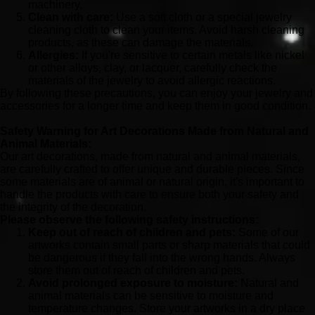
machinery.
Clean with care:
Use a soft cloth or a special jewelry
cleaning cloth to clean your items. Avoid harsh cleaning
products, as these can damage the materials.
Allergies:
If you're sensitive to certain metals like nickel
or other alloys, clay, or lacquer, carefully check the
materials of the jewelry to avoid allergic reactions.
By following these precautions, you can enjoy your jewelry and
accessories for a longer time and keep them in good condition.
Safety Warning for Art Decorations Made from Natural and
Animal Materials:
Our art decorations, made from natural and animal materials,
are carefully crafted to offer unique and durable pieces. Since
some materials are of animal or natural origin, it's important to
handle the products with care to ensure both your safety and
the integrity of the decoration.
Please observe the following safety instructions:
Keep out of reach of children and pets:
Some of our
artworks contain small parts or sharp materials that could
be dangerous if they fall into the wrong hands. Always
store them out of reach of children and pets.
Avoid prolonged exposure to moisture:
Natural and
animal materials can be sensitive to moisture and
temperature changes. Store your artworks in a dry place