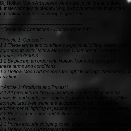
Bij Hollow Moon Art streven we ernaar je veilige en unieke
kunstervaringen te bieden. Volg de bovenstaande instructies
om optimaal van je aankoop te genieten.
-----------------------------------------------------------------------------------------
--------------------------------------------------------
**Terms and Conditions – Hollow Moon Art**
**Article 1: General**
1.1 These terms and conditions apply to all offers, orders, and
agreements with Hollow Moon Art, Chamber of Commerce
number 73789003.
1.2 By placing an order with Hollow Moon Art, you agree to
these terms and conditions.
1.3 Hollow Moon Art reserves the right to change these terms at
any time.
**Article 2: Products and Prices**
2.1 All products on the Hollow Moon Art website, including
artworks and prints, are subject to availability. Colors my differ
from pictures well within the acceptable range, caused by
environmental lighting or place that the picures has been taken.
2.2 Prices are in euros and include VAT, unless stated
otherwise.
2.3 Prices exclude shipping costs, unless otherwise indicated.
2.4 Hollow Moon Art reserves the right to change prices, but the