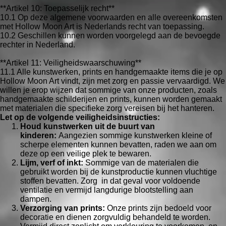
**Artikel 10: Toepasselijk recht**
10.1 Op deze algemene voorwaarden en alle overeenkomsten
met Hollow Moon Art is Nederlands recht van toepassing.
10.2 Geschillen kunnen worden voorgelegd aan de bevoegde
rechter in Nederland.
**Artikel 11: Veiligheidswaarschuwing**
11.1 Alle kunstwerken, prints en handgemaakte items die je op
Hollow Moon Art vindt, zijn met zorg en passie vervaardigd. We
willen je erop wijzen dat sommige van onze producten, zoals
handgemaakte schilderijen en prints, kunnen worden gemaakt
met materialen die specifieke zorg vereisen bij het hanteren.
Let op de volgende veiligheidsinstructies:
Houd kunstwerken uit de buurt van
kinderen:
Aangezien sommige kunstwerken kleine of
scherpe elementen kunnen bevatten, raden we aan om
deze op een veilige plek te bewaren.
Lijm, verf of inkt:
Sommige van de materialen die
gebruikt worden bij de kunstproductie kunnen vluchtige
stoffen bevatten. Zorg in dat geval voor voldoende
ventilatie en vermijd langdurige blootstelling aan
dampen.
Verzorging van prints:
Onze prints zijn bedoeld voor
decoratie en dienen zorgvuldig behandeld te worden.