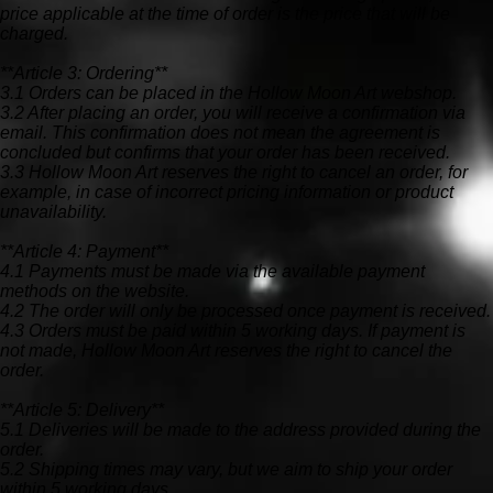
price applicable at the time of order is the price that will be
charged.
**Article 3: Ordering**
3.1 Orders can be placed in the Hollow Moon Art webshop.
3.2 After placing an order, you will receive a confirmation via
email. This confirmation does not mean the agreement is
concluded but confirms that your order has been received.
3.3 Hollow Moon Art reserves the right to cancel an order, for
example, in case of incorrect pricing information or product
unavailability.
**Article 4: Payment**
4.1 Payments must be made via the available payment
methods on the website.
4.2 The order will only be processed once payment is received.
4.3 Orders must be paid within 5 working days. If payment is
not made, Hollow Moon Art reserves the right to cancel the
order.
**Article 5: Delivery**
5.1 Deliveries will be made to the address provided during the
order.
5.2 Shipping times may vary, but we aim to ship your order
within 5 working days.