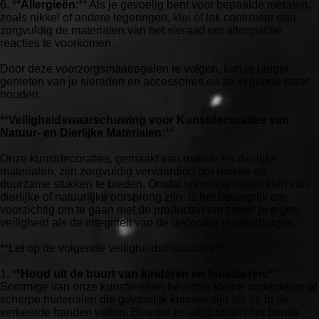
6. **
Allergieën
:** Als je gevoelig bent voor bepaalde metalen,
zoals nikkel of andere legeringen, klei of lak controleer dan
zorgvuldig de materialen van het sieraad om allergische
reacties te voorkomen.
Door deze voorzorgsmaatregelen te volgen, kun je langer
genieten van je sieraden en accessoires en ze in goede staat
houden.
**
Veiligheidswaarschuwing voor Kunstdecoraties van
Natuur- en Dierlijke Materialen:
**
Onze kunstdecoraties, gemaakt van natuur- en dierlijke
materialen, zijn zorgvuldig vervaardigd om unieke en
duurzame stukken te bieden. Omdat sommige materialen van
dierlijke of natuurlijke oorsprong zijn, is het belangrijk om
voorzichtig om te gaan met de producten om zowel je eigen
veiligheid als de integriteit van de decoratie te waarborgen.
**Let op de volgende veiligheidsinstructies:**
1. *
*Houd uit de buurt van kinderen en huisdieren
:**
Sommige van onze kunstwerken bevatten kleine onderdelen of
scherpe materialen die gevaarlijk kunnen zijn als ze in de
verkeerde handen vallen. Bewaar ze altijd buiten het bereik