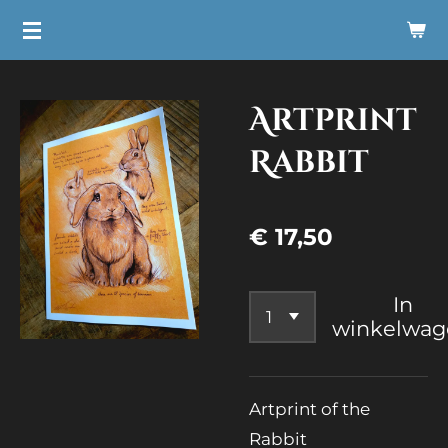
Ga
direct
naar
Artprint
de
hoofdinhoud
Rabbit
€ 17,50
In
winkelwag
Artprint of the
Rabbit