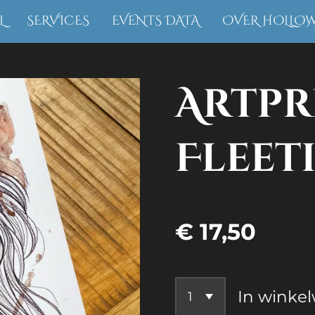
L
SERVICES
EVENTS DATA
OVER HOLLO
Artpr
Fleet
€ 17,50
In winke