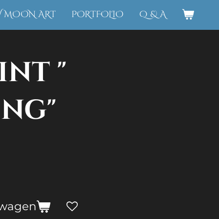
W MOON ART
PORTFOLIO
Q & A
int "
ing"
lwagen