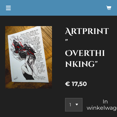
Ga
direct
naar
Artprint
de
hoofdinhoud
"
Overthi
nking"
€ 17,50
In
winkelwag