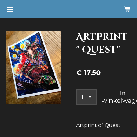
Ga
direct
naar
Artprint
de
hoofdinhoud
" Quest"
€ 17,50
In
winkelwag
Artprint of Quest