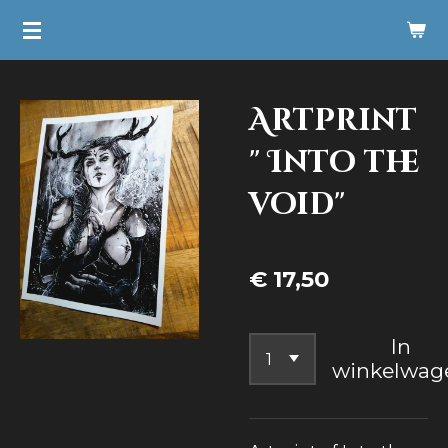
Ga
direct
naar
Artprint
de
hoofdinhoud
" Into the
void"
€ 17,50
In
winkelwag