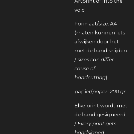
Artprint of Into the
void
Formaat/size: A4
(maten kunnen iets
afwijken door het
met de hand snijden
/
sizes can differ
cause of
handcutting
)
papier/
paper: 200 gr.
Elke print wordt met
de hand gesigneerd
/
Every print gets
handsigned.