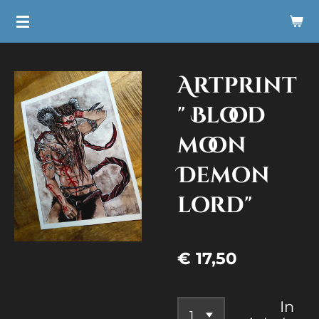
Ga
direct
naar
Artprint
de
hoofdinhoud
" Blood
moon
Demon
lord"
€ 17,50
In