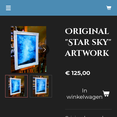
Ga
direct
naar
Original
de
hoofdinhoud
"Star sky"
artwork
€ 125,00
In
winkelwagen