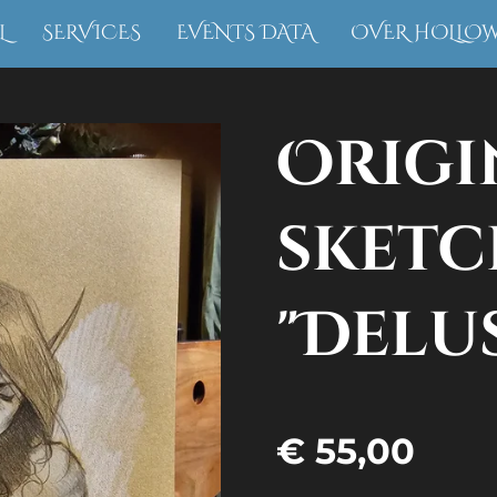
L
SERVICES
EVENTS DATA
OVER HOLLO
Origi
sketc
"Delu
€ 55,00