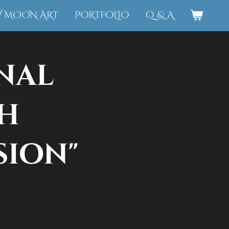
W MOON ART
PORTFOLIO
Q & A
nal
h
sion"