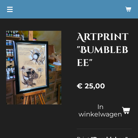
Ga
direct
naar
Artprint
de
hoofdinhoud
"Bumbleb
ee"
€ 25,00
In
winkelwagen