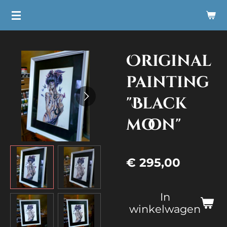
Ga
direct
naar
Original
de
hoofdinhoud
painting
"Black
moon"
€ 295,00
In
winkelwagen