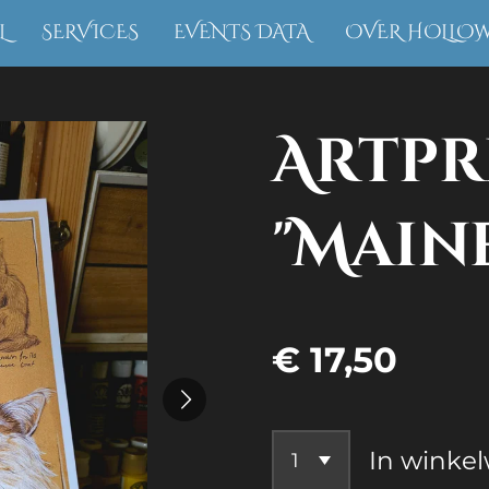
L
SERVICES
EVENTS DATA
OVER HOLLO
Artpr
"Main
€ 17,50
In winke