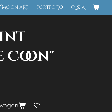
W MOON ART
PORTFOLIO
Q & A
int
e Coon"
lwagen