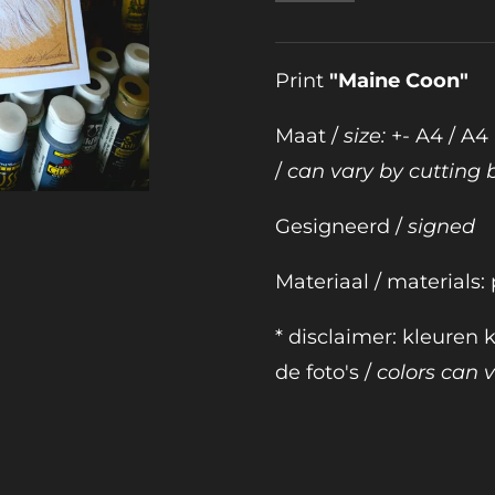
Print
"Maine Coon"
Maat /
size:
+- A4 / A4
/
can vary by cutting 
Gesigneerd /
signed
Materiaal / materials:
* disclaimer: kleuren
de foto's /
colors can va