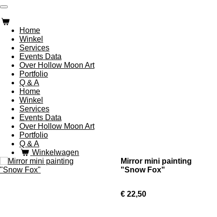
Ga
direct
naar
Home
de
Winkel
hoofdinhoud
Services
Events Data
Over Hollow Moon Art
Portfolio
Q & A
Home
Winkel
Services
Events Data
Over Hollow Moon Art
Portfolio
Q & A
Winkelwagen
Mirror mini painting
"Snow Fox"
€ 22,50