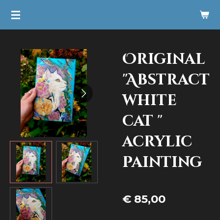
Ga
direct
naar
Original
de
hoofdinhoud
"Abstract
white
cat "
acrylic
painting
€ 85,00