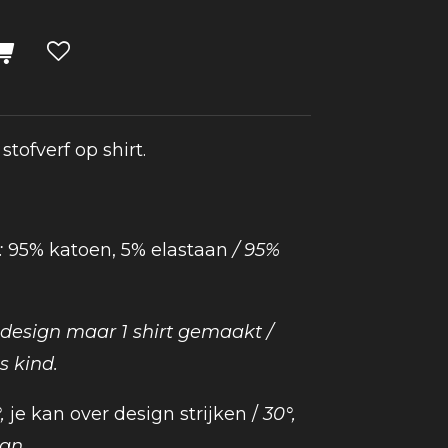
tofverf op shirt.
:
95% katoen, 5% elastaan
/ 95%
k design maar 1 shirt gemaakt /
s kind.
°,
je kan over design strijken /
30°,
gn.