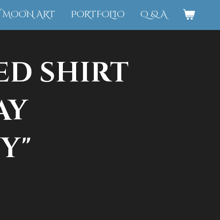
W MOON ART
PORTFOLIO
Q & A
ed shirt
ay
y"