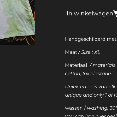
In winkelwagen
Handgeschilderd met s
Maat
/ Size : XL
Materiaal
/ materials 
cotton, 5% elastane
Uniek en er is van el
unique and only 1 of it
wassen /
washing: 30
you can iron over desi