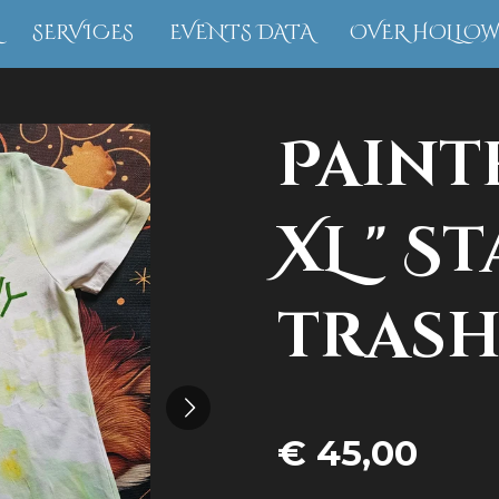
SERVICES
EVENTS DATA
OVER HOLLO
Paint
XL " St
trash
€ 45,00