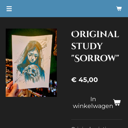
Ga
direct
naar
Original
de
hoofdinhoud
study
"Sorrow"
€ 45,00
In
winkelwagen