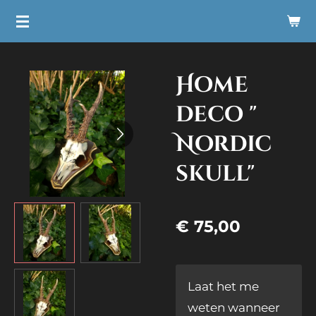
Ga
direct
naar
Home
de
hoofdinhoud
deco "
Nordic
skull"
€ 75,00
Laat het me
weten wanneer