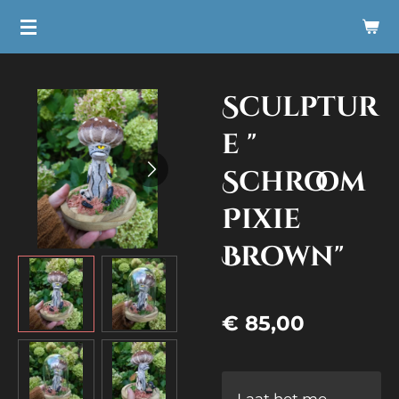
Ga
direct
naar
Sculptur
de
hoofdinhoud
e "
Schroom
Pixie
Brown"
€ 85,00