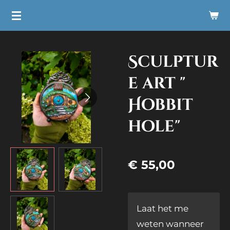
Ga
direct
naar
Sculptur
de
hoofdinhoud
e art "
Hobbit
hole"
€ 55,00
Laat het me
weten wanneer