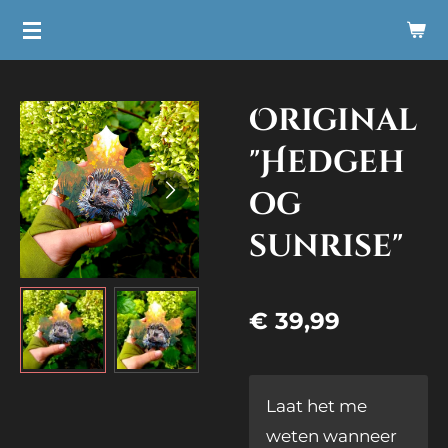
Ga
direct
naar
Original
de
hoofdinhoud
"Hedgeh
og
sunrise"
€ 39,99
Laat het me
weten wanneer