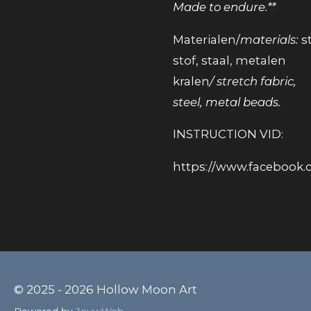
Made to endure.**
Materialen/
materials:
s
stof, staal, metalen
kralen
/ stretch fabric,
steel, metal beads.
INSTRUCTION VID:
https://www.facebook.
© 2025 - 2026 Hollow Moon Art