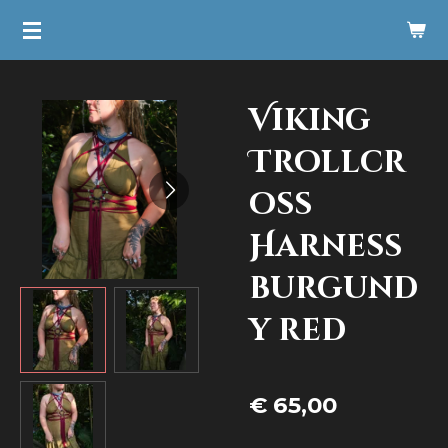
Ga
direct
naar
Viking
de
hoofdinhoud
Trollcr
oss
Harness
burgund
y red
€ 65,00