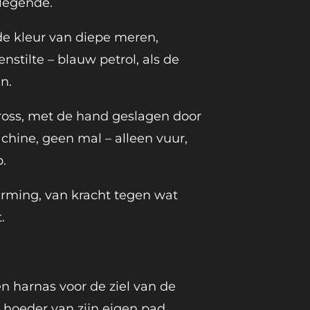
 legende.
de kleur van diepe meren,
nstilte – blauw petrol, als de
n.
lcross, met de hand geslagen door
hine, geen mal – alleen vuur,
.
rming, van kracht tegen wat
.
en harnas voor de ziel van de
de hoeder van zijn eigen pad.