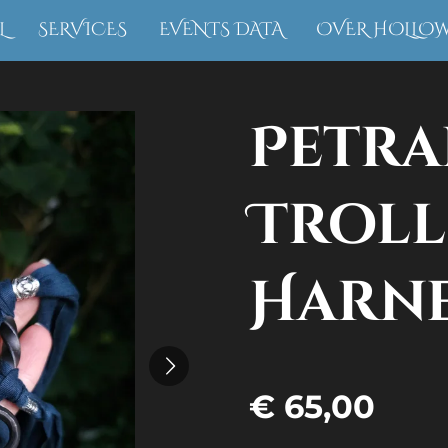
L
SERVICES
EVENTS DATA
OVER HOLLO
Petra
Troll
Harne
€ 65,00