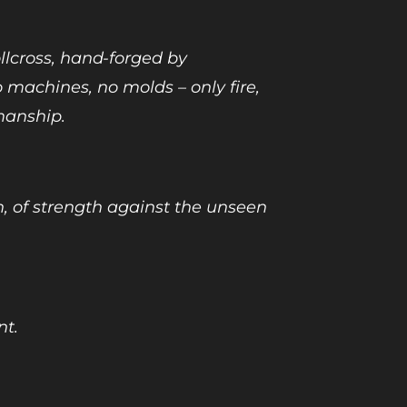
rollcross, hand-forged by
 machines, no molds – only fire,
manship.
n, of strength against the unseen
nt.