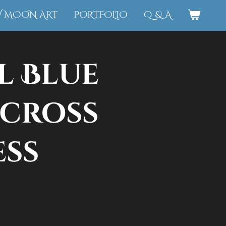
W MOON ART
PORTFOLIO
Q & A
l Blue
cross
ss