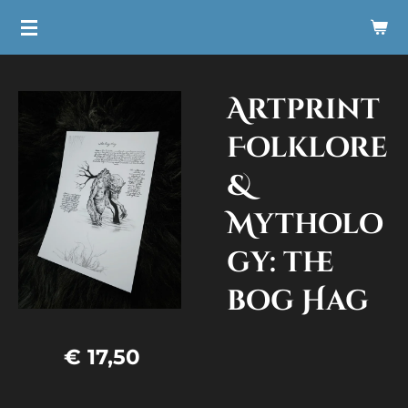
Ga
direct
naar
Artprint
de
hoofdinhoud
Folklore
&
Mytholo
gy: the
bog Hag
€ 17,50