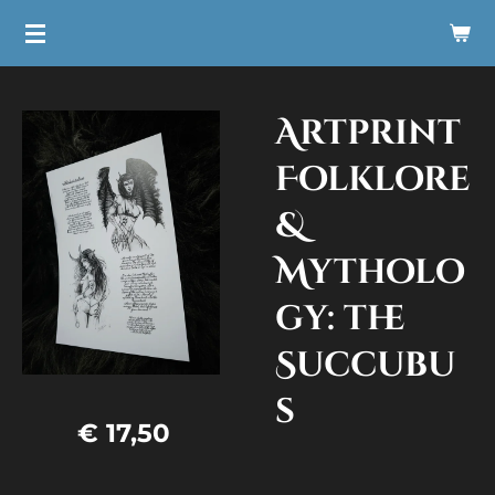
Ga
direct
naar
Artprint
de
hoofdinhoud
Folklore
&
Mytholo
gy: the
Succubu
s
€ 17,50