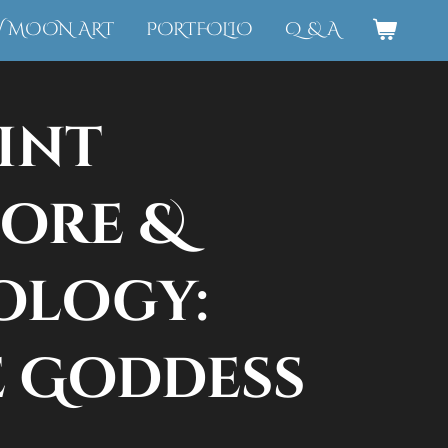
W MOON ART
PORTFOLIO
Q & A
int
ore &
ology:
 Goddess