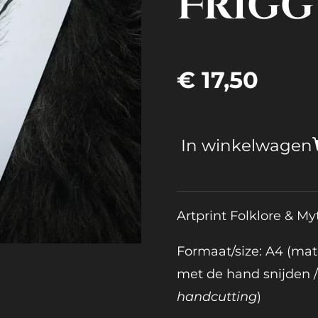
Frigg
€ 17,50
In winkelwagen
Artprint Folklore & M
Formaat/size: A4 (mat
met de hand snijden 
handcutting
)