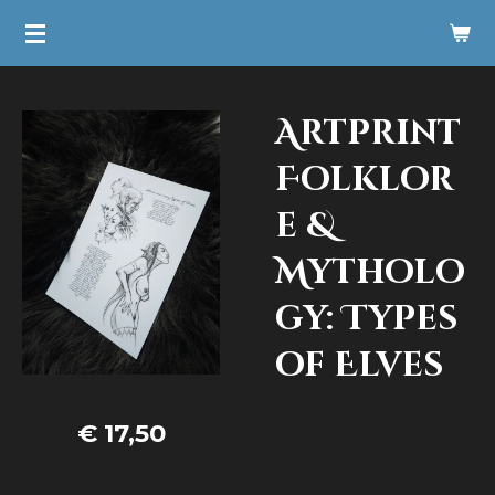
Ga
direct
naar
Artprint
de
hoofdinhoud
Folklor
e &
Mytholo
gy: Types
of Elves
€ 17,50