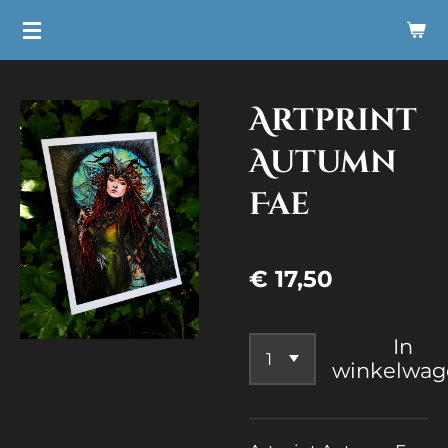
Ga
direct
naar
Artprint
de
hoofdinhoud
Autumn
Fae
€ 17,50
In
winkelwag