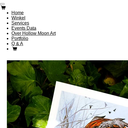
Ga
direct
Home
naar
Winkel
de
Services
hoofdinhoud
Events Data
Over Hollow Moon Art
Portfolio
Q & A