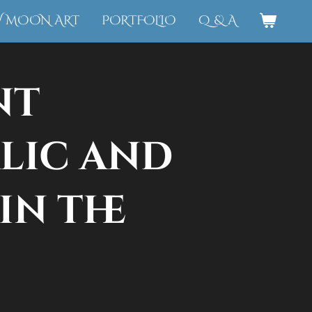
W MOON ART
PORTFOLIO
Q & A
nt
lic and
in the