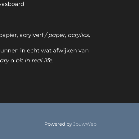
nvasboard
papier, acrylverf
/ paper, acrylics,
 kunnen in echt wat afwijken van
ry a bit in real life.
Powered by
JouwWeb