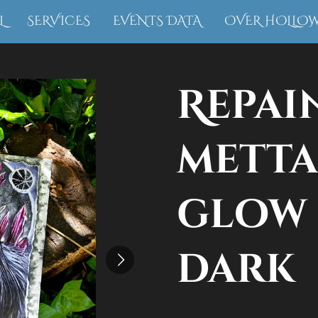
L
SERVICES
EVENTS DATA
OVER HOLLO
Repai
metta
glow 
dark