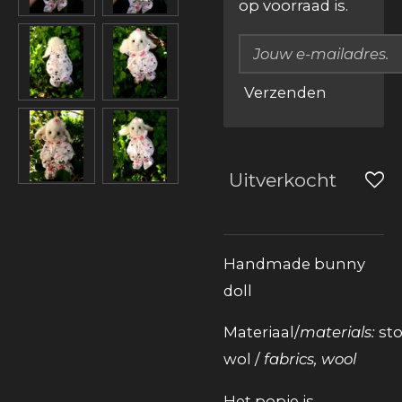
op voorraad is.
Verzenden
Uitverkocht
Handmade bunny
doll
Materiaal/
materials:
sto
wol /
fabrics, wool
Het popje is