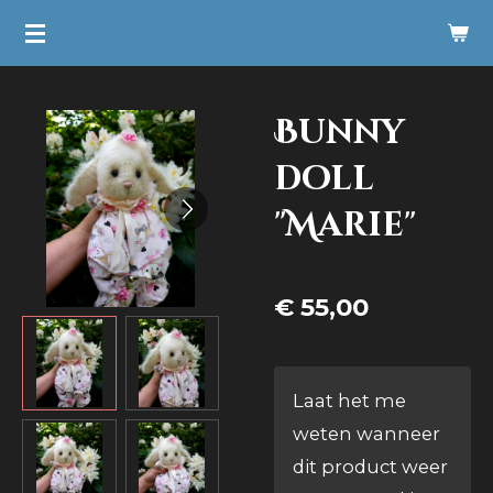
Ga
direct
naar
Bunny
de
hoofdinhoud
doll
"Marie"
€ 55,00
Laat het me
weten wanneer
dit product weer