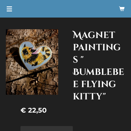
Ga
direct
naar
Magnet
de
hoofdinhoud
painting
s "
Bumblebe
e flying
kitty"
€ 22,50