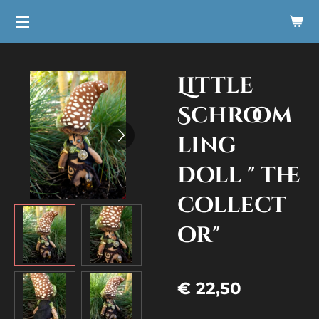
Ga
direct
naar
Little
de
hoofdinhoud
Schroom
ling
doll " the
collect
or"
€ 22,50