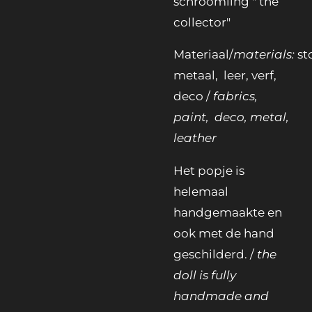
schroomling " the
collector"
Materiaal/
materials:
st
metaal, leer, verf,
deco /
fabrics,
paint, deco, metal,
leather
Het popje is
helemaal
handgemaakte en
ook met de hand
geschilderd. /
the
doll is fully
handmade and