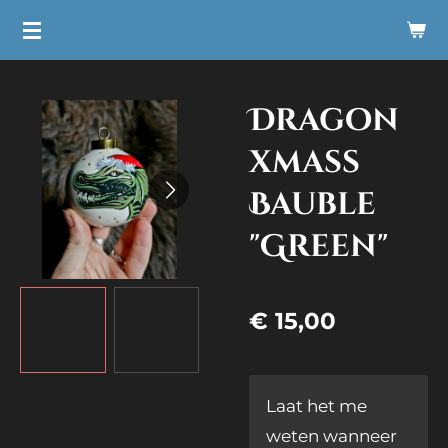
Ga
direct
naar
Dragon
de
hoofdinhoud
xmass
Bauble
"Green"
€ 15,00
Laat het me
weten wanneer