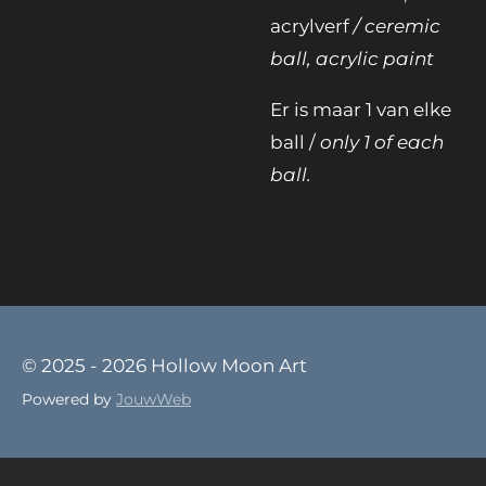
acrylverf
/ ceremic
ball, acrylic paint
Er is maar 1 van elke
ball /
only 1 of each
ball.
© 2025 - 2026 Hollow Moon Art
Powered by
JouwWeb