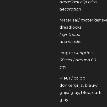
dreadlock clip with
decoration
Materiaal/
materials:
sy
dreadlocks
/
synthetic
dreadlocks
lengte /
length: +-
60
cm /
around 60
cm
Kleur / color:
donkergrija, blauw
grijs/ gray, blue, dark
gray