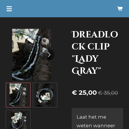
Ga
direct
naar
Dreadlo
de
hoofdinhoud
ck clip
"Lady
Gray"
€ 25,00
€ 35,00
Laat het me
weten wanneer