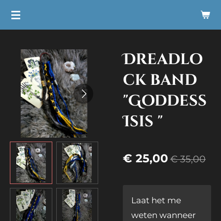
Ga
direct
naar
Dreadlo
de
hoofdinhoud
ck band
"Goddess
Isis "
€ 25,00
€ 35,00
Laat het me
weten wanneer