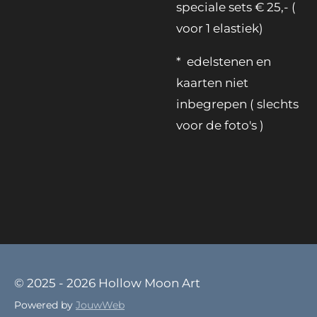
speciale sets € 25,- (
voor 1 elastiek)
* edelstenen en
kaarten niet
inbegrepen ( slechts
voor de foto's )
© 2025 - 2026 Hollow Moon Art
Powered by
JouwWeb