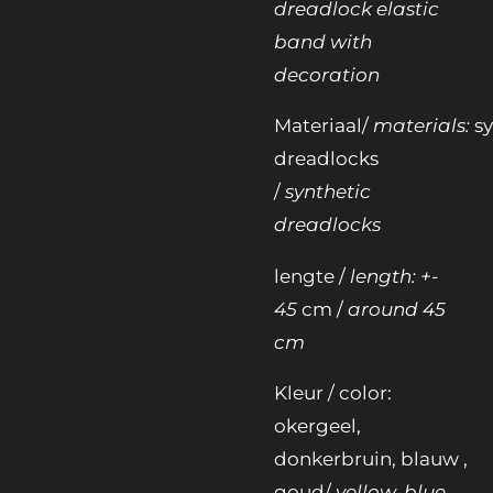
dreadlock elastic
band with
decoration
Materiaal/
materials:
s
dreadlocks
/
synthetic
dreadlocks
lengte /
length: +-
45
cm /
around 45
cm
Kleur / color:
okergeel,
donkerbruin, blauw ,
goud/
yellow, blue,