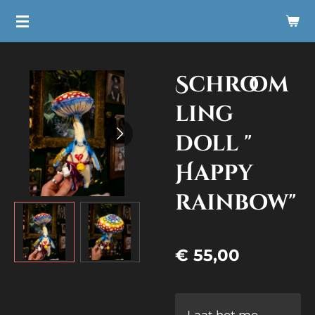
Ga
direct
naar
Schroom
de
hoofdinhoud
ling
doll "
Happy
rainbow"
€ 55,00