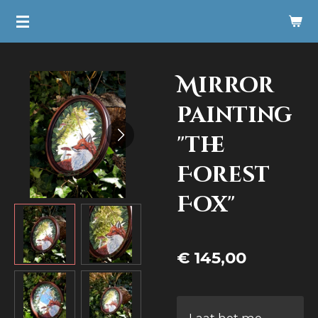
Ga
direct
naar
Mirror
de
hoofdinhoud
painting
"the
Forest
Fox"
€ 145,00