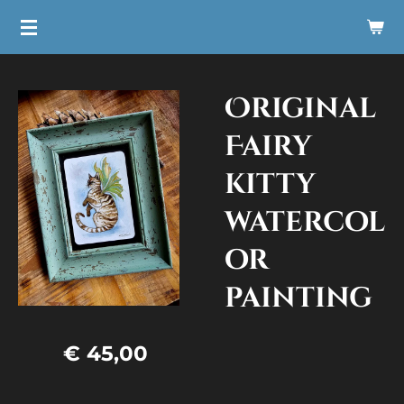
Ga
direct
naar
Original
de
hoofdinhoud
Fairy
kitty
watercol
or
painting
€ 45,00