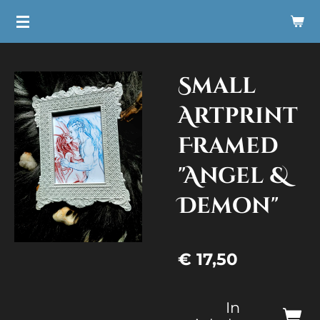
Ga
direct
naar
Small
de
hoofdinhoud
Artprint
Framed
"Angel &
Demon"
€ 17,50
In