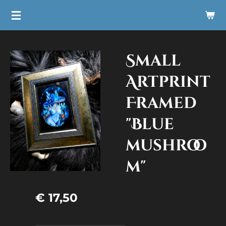
Ga
direct
naar
Small
de
hoofdinhoud
Artprint
Framed
"Blue
mushroo
m"
€ 17,50