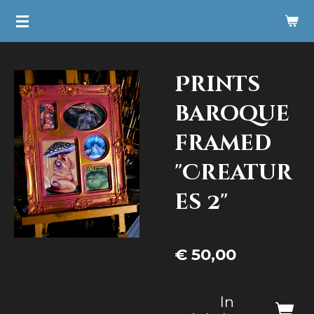
Ga
direct
naar
Prints
de
hoofdinhoud
baroque
framed
"Creatur
es 2"
€ 50,00
In