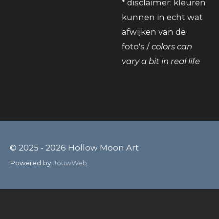
* disclaimer: kleuren
kunnen in echt wat
afwijken van de
foto's /
colors can
vary a bit in real life
© 2025 - 2026 Hollow Moon Art
Powered by
JouwWeb