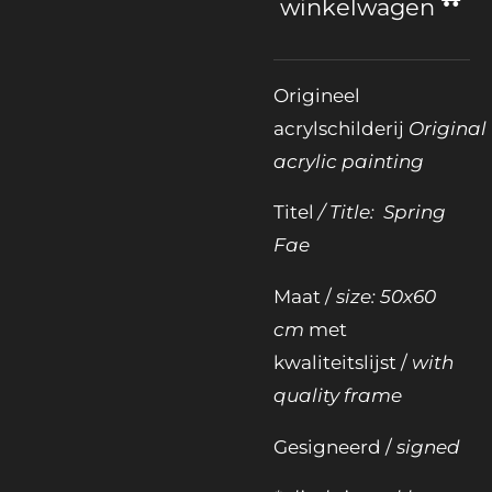
winkelwagen
Origineel
acrylschilderij
Original
acrylic painting
Titel
/ Title: Spring
Fae
Maat /
size: 50x60
cm
met
kwaliteitslijst /
with
quality frame
Gesigneerd /
signed