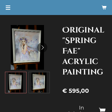
Ga
direct
naar
Original
de
hoofdinhoud
"Spring
Fae"
acrylic
painting
€ 595,00
In