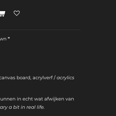
Dawn
"
 canvas board, acrylverf /
acrylics
 kunnen in echt wat afwijken van
ry a bit in real life.