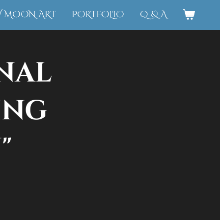
W MOON ART
PORTFOLIO
Q & A
nal
ing
"