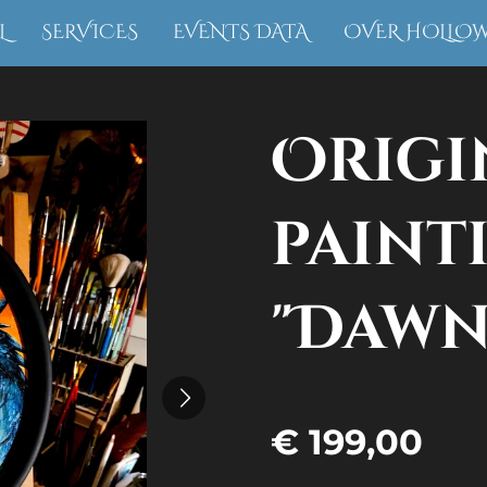
L
SERVICES
EVENTS DATA
OVER HOLLO
Origi
paint
"Dawn
€ 199,00