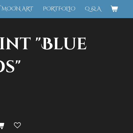
W MOON ART
PORTFOLIO
Q & A
int "Blue
os"