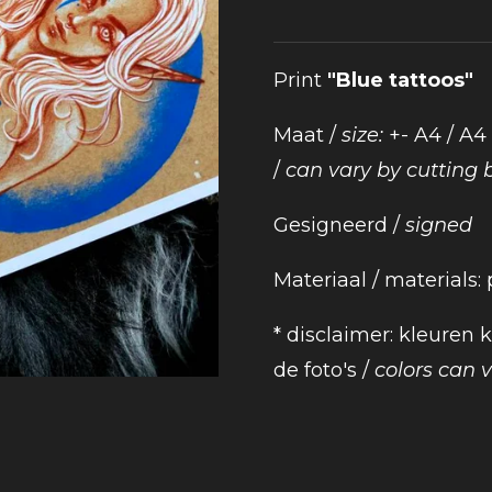
Print
"Blue tattoos"
Maat /
size:
+- A4 / A4
/
can vary by cutting 
Gesigneerd /
signed
Materiaal / materials:
* disclaimer: kleuren
de foto's /
colors can va