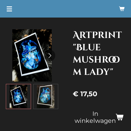
Ga
direct
naar
Artprint
de
hoofdinhoud
"Blue
mushroo
m lady"
€ 17,50
In
winkelwagen