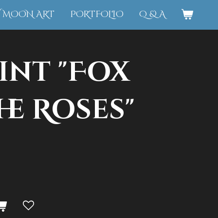
W MOON ART
PORTFOLIO
Q & A
int "Fox
he Roses"