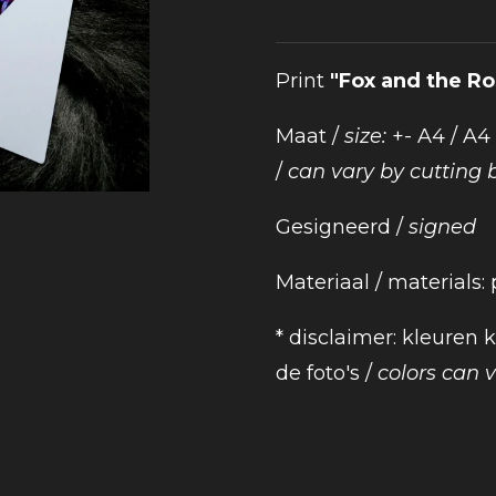
Print
"Fox and the Ro
Maat /
size:
+- A4 / A4
/
can vary by cutting 
Gesigneerd /
signed
Materiaal / materials:
* disclaimer: kleuren
de foto's /
colors can va