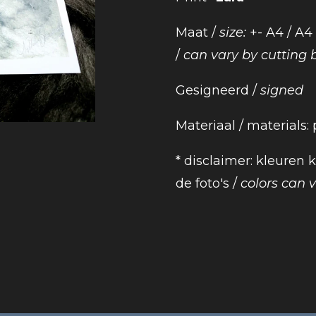
Maat /
size:
+- A4 / A4
/
can vary by cutting 
Gesigneerd /
signed
Materiaal / materials:
* disclaimer: kleuren
de foto's /
colors can va