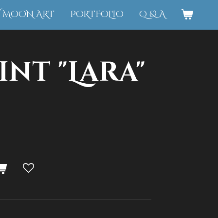
W MOON ART
PORTFOLIO
Q & A
int "Lara"