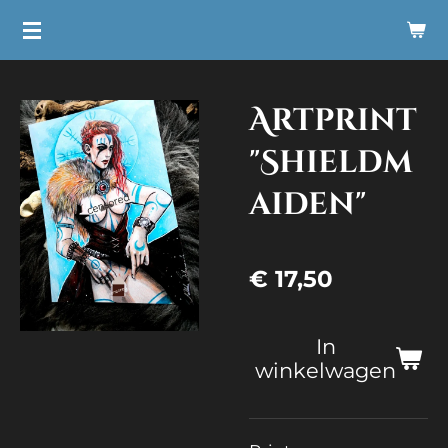
Ga
direct
naar
Artprint
de
hoofdinhoud
"Shieldm
aiden"
€ 17,50
In
winkelwagen