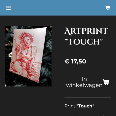
Ga
direct
naar
Artprint
de
hoofdinhoud
"Touch"
€ 17,50
In
winkelwagen
Print
"Touch"